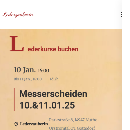
Zum
Inhalt
Lederzauberin
springen
(Enter
L
drücken)
ederkurse buchen
10 Jan.
16:00
Bis
11 Jan., 18:00
1d 2h
Messerscheiden
10.&11.01.25
Parkstraße 8, 14947 Nuthe-
Lederzauberin
Urstromtal OT Gottsdorf