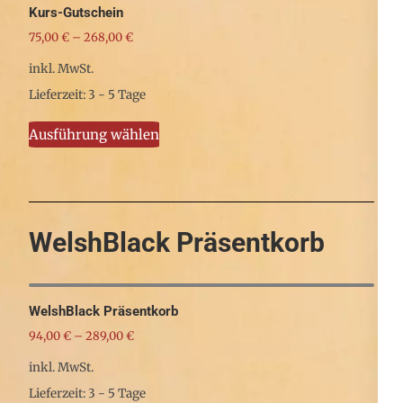
Kurs-Gutschein
Varianten
75,00
€
–
268,00
€
auf.
inkl. MwSt.
Die
Lieferzeit: 3 - 5 Tage
Optionen
Dieses
können
Ausführung wählen
Produkt
auf
weist
der
mehrere
Produktseite
Varianten
gewählt
WelshBlack Präsentkorb
auf.
werden
Die
Optionen
WelshBlack Präsentkorb
können
94,00
€
–
289,00
€
auf
inkl. MwSt.
der
Lieferzeit: 3 - 5 Tage