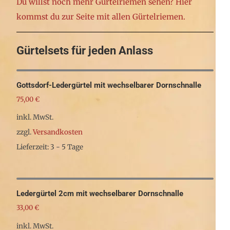
weist
Du willst noch mehr Gürtelriemen sehen? Hier
der
mehrere
kommst du zur Seite mit allen Gürtelriemen.
Produktseite
Varianten
gewählt
auf.
Gürtelsets für jeden Anlass
werden
Die
Optionen
Gottsdorf-Ledergürtel mit wechselbarer Dornschnalle
können
75,00
€
auf
inkl. MwSt.
der
zzgl.
Versandkosten
Produktseite
Lieferzeit: 3 - 5 Tage
gewählt
Dieses
werden
Produkt
weist
Ledergürtel 2cm mit wechselbarer Dornschnalle
mehrere
33,00
€
Varianten
inkl. MwSt.