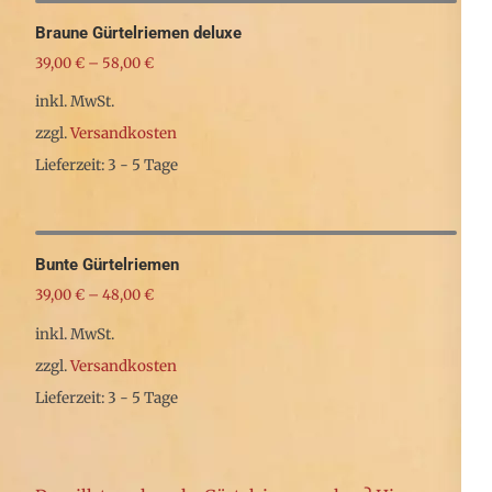
auf
weist
Braune Gürtelriemen deluxe
der
mehrere
39,00
€
–
58,00
€
Produktseite
Varianten
inkl. MwSt.
gewählt
auf.
zzgl.
Versandkosten
werden
Die
Lieferzeit: 3 - 5 Tage
Optionen
Dieses
können
Produkt
auf
weist
Bunte Gürtelriemen
der
mehrere
39,00
€
–
48,00
€
Produktseite
Varianten
inkl. MwSt.
gewählt
auf.
zzgl.
Versandkosten
werden
Die
Lieferzeit: 3 - 5 Tage
Optionen
Dieses
können
Produkt
auf