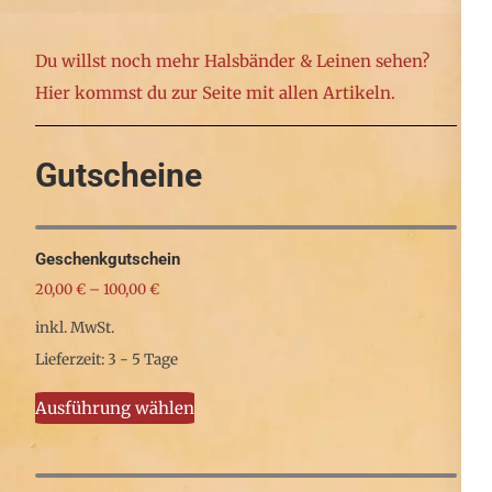
können
Produkt
auf
weist
Du willst noch mehr Halsbänder & Leinen sehen?
der
mehrere
Hier kommst du zur Seite mit allen Artikeln.
Produktseite
Varianten
gewählt
auf.
Gutscheine
werden
Die
Optionen
können
Geschenkgutschein
auf
20,00
€
–
100,00
€
der
inkl. MwSt.
Produktseite
Lieferzeit: 3 - 5 Tage
gewählt
Dieses
werden
Ausführung wählen
Produkt
weist
mehrere