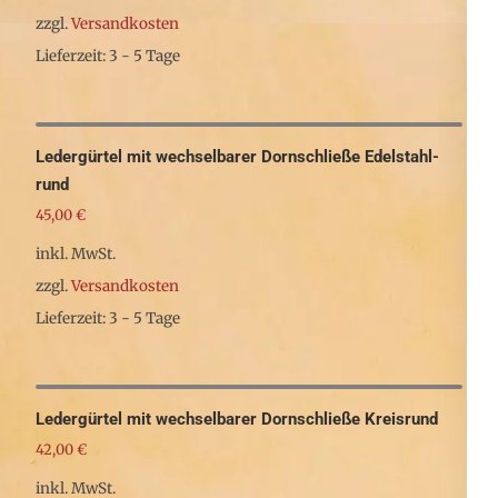
auf.
zzgl.
Versandkosten
Die
Lieferzeit: 3 - 5 Tage
Optionen
Dieses
können
Produkt
auf
weist
Ledergürtel mit wechselbarer Dornschließe Edelstahl-
der
mehrere
rund
Produktseite
45,00
€
Varianten
gewählt
auf.
inkl. MwSt.
werden
Die
zzgl.
Versandkosten
Optionen
Lieferzeit: 3 - 5 Tage
können
Dieses
auf
Produkt
der
weist
Ledergürtel mit wechselbarer Dornschließe Kreisrund
Produktseite
mehrere
42,00
€
gewählt
Varianten
inkl. MwSt.