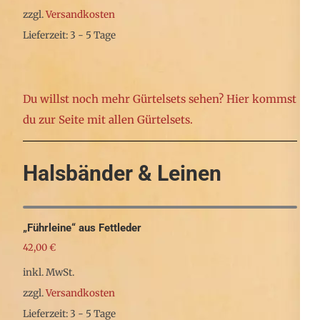
werden
auf.
zzgl.
Versandkosten
Die
Lieferzeit: 3 - 5 Tage
Optionen
Dieses
können
Produkt
auf
weist
Du willst noch mehr Gürtelsets sehen? Hier kommst
der
mehrere
du zur Seite mit allen Gürtelsets.
Produktseite
Varianten
gewählt
auf.
Halsbänder & Leinen
werden
Die
Optionen
können
„Führleine“ aus Fettleder
auf
42,00
€
der
inkl. MwSt.
Produktseite
zzgl.
Versandkosten
gewählt
Lieferzeit: 3 - 5 Tage