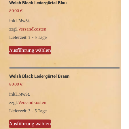
Welsh Black Ledergürtel Blau
Varianten
80,00
€
auf.
inkl. MwSt.
Die
zzgl.
Versandkosten
Optionen
Lieferzeit: 3 - 5 Tage
können
Dieses
auf
Ausführung wählen
Produkt
der
weist
Produktseite
mehrere
gewählt
Welsh Black Ledergürtel Braun
Varianten
werden
80,00
€
auf.
inkl. MwSt.
Die
zzgl.
Versandkosten
Optionen
Lieferzeit: 3 - 5 Tage
können
Dieses
auf
Ausführung wählen
Produkt