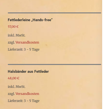
werden
Dieses
Produkt
weist
Fettlederleine „Hands-free“
mehrere
57,00
€
Varianten
inkl. MwSt.
auf.
zzgl.
Versandkosten
Die
Lieferzeit: 3 - 5 Tage
Optionen
Dieses
können
Produkt
auf
weist
Halsbänder aus Fettleder
der
mehrere
48,00
€
Produktseite
Varianten
inkl. MwSt.
gewählt
auf.
zzgl.
Versandkosten
werden
Die
Lieferzeit: 3 - 5 Tage
Optionen
Dieses