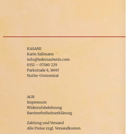
Produktseite
Dieses
gewählt
Produkt
werden
weist
mehrere
Varianten
auf.
KASAMI
Karin Sallmann
Die
info@lederzauberin.com
0152 – 07180 229
Optionen
Parkstraße 8, 14947
können
Nuthe-Urstromtal
auf
der
AGB
Produktseite
Impressum
Widerrufsbelehrung
gewählt
Barrierefreiheitserklärung
werden
Zahlung und Versand
Alle Preise zzgl. Versandkosten.