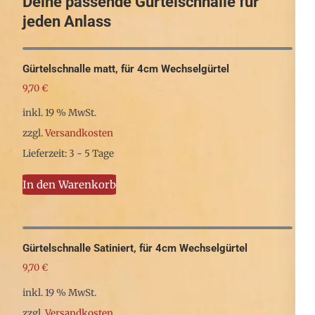
Deine passende Gürtelschnalle für
können
jeden Anlass
auf
der
Produktseite
Gürtelschnalle matt, für 4cm Wechselgürtel
gewählt
9,70
€
werden
inkl. 19 % MwSt.
zzgl.
Versandkosten
Lieferzeit: 3 - 5 Tage
In den Warenkorb
Gürtelschnalle Satiniert, für 4cm Wechselgürtel
9,70
€
inkl. 19 % MwSt.
zzgl.
Versandkosten