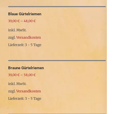
Blaue Gürtelriemen
39,00
€
–
48,00
€
inkl. MwSt.
zzgl.
Versandkosten
Lieferzeit: 3 - 5 Tage
Dieses
Produkt
weist
Braune Gürtelriemen
mehrere
39,00
€
–
58,00
€
Varianten
inkl. MwSt.
auf.
zzgl.
Versandkosten
Die
Lieferzeit: 3 - 5 Tage
Optionen
Dieses
können
Produkt