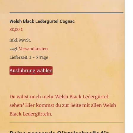
der
weist
Produktseite
mehrere
gewählt
Welsh Black Ledergürtel Cognac
Varianten
werden
80,00
€
auf.
inkl. MwSt.
Die
zzgl.
Versandkosten
Optionen
Lieferzeit: 3 - 5 Tage
können
Dieses
auf
Ausführung wählen
Produkt
der
weist
Produktseite
mehrere
gewählt
Du willst noch mehr Welsh Black Ledergürtel
Varianten
werden
sehen? Hier kommst du zur Seite mit allen Welsh
auf.
Black Ledergürteln.
Die
Optionen