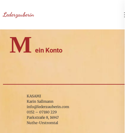
Zum
Inhalt
Lederzauberin
springen
(Enter
M
drücken)
ein Konto
KASAMI
Karin Sallmann
info@lederzauberin.com
0152 – 07180 229
Parkstraße 8, 14947
Nuthe-Urstromtal