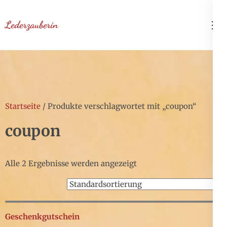
Zum
Inhalt
Lederzauberin
springen
(Enter
drücken)
Startseite
/ Produkte verschlagwortet mit „coupon“
coupon
Alle 2 Ergebnisse werden angezeigt
Geschenkgutschein