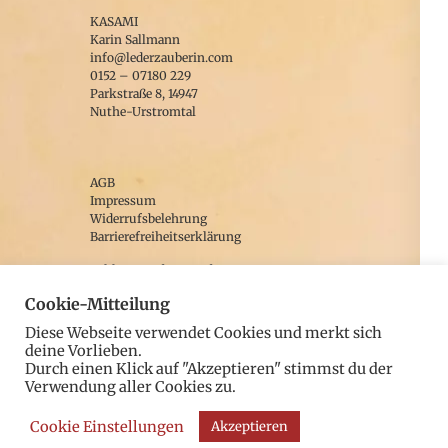
auf.
KASAMI
werden
Karin Sallmann
Die
info@lederzauberin.com
0152 – 07180 229
Optionen
Parkstraße 8, 14947
können
Nuthe-Urstromtal
auf
der
AGB
Produktseite
Impressum
Widerrufsbelehrung
gewählt
Barrierefreiheitserklärung
werden
Zahlung und Versand
Alle Preise zzgl. Versandkosten.
Cookie-Mitteilung
Diese Webseite verwendet Cookies und merkt sich
deine Vorlieben.
facebook
Durch einen Klick auf "Akzeptieren" stimmst du der
Verwendung aller Cookies zu.
YouTube
Instagram
Cookie Einstellungen
Akzeptieren