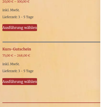
20,00
€
–
100,00
€
inkl. MwSt.
Lieferzeit: 3 - 5 Tage
Dieses
Ausführung wählen
Produkt
weist
mehrere
Kurs-Gutschein
Varianten
75,00
€
–
268,00
€
auf.
inkl. MwSt.
Die
Lieferzeit: 3 - 5 Tage
Optionen
Dieses
können
Ausführung wählen
Produkt
auf
weist
der
mehrere
Produktseite
Varianten
gewählt