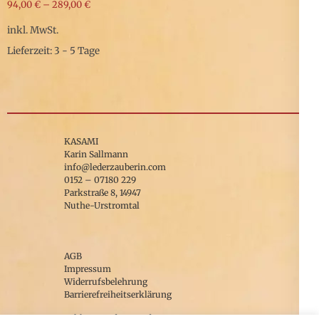
94,00
€
–
289,00
€
inkl. MwSt.
Lieferzeit: 3 - 5 Tage
Dieses
Produkt
weist
mehrere
KASAMI
Varianten
Karin Sallmann
info@lederzauberin.com
auf.
0152 – 07180 229
Parkstraße 8, 14947
Die
Nuthe-Urstromtal
Optionen
können
auf
AGB
Impressum
der
Widerrufsbelehrung
Barrierefreiheitserklärung
Produktseite
gewählt
Zahlung und Versand