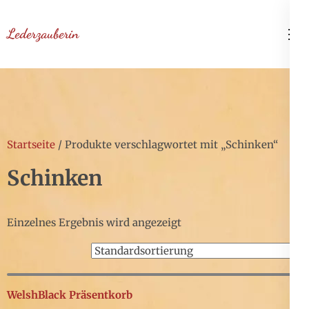
Zum
Inhalt
Lederzauberin
springen
(Enter
drücken)
Startseite
/ Produkte verschlagwortet mit „Schinken“
Schinken
Einzelnes Ergebnis wird angezeigt
WelshBlack Präsentkorb