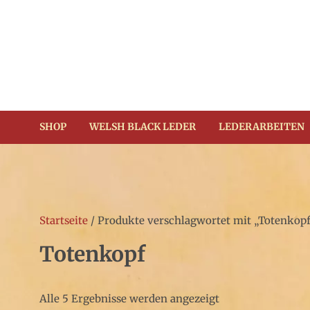
Zum
Inhalt
springen
(Enter
drücken)
SHOP
WELSH BLACK LEDER
LEDERARBEITEN
Startseite
/ Produkte verschlagwortet mit „Totenkop
Totenkopf
Alle 5 Ergebnisse werden angezeigt