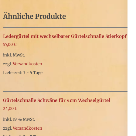
Ähnliche Produkte
Ledergürtel mit wechselbarer Gürtelschnalle Stierkopf
57,00
€
inkl. MwSt.
zzgl.
Versandkosten
Lieferzeit: 3 - 5 Tage
Dieses
Produkt
weist
Gürtelschnalle Schwäne für 4cm Wechselgürtel
mehrere
24,00
€
Varianten
inkl. 19 % MwSt.
auf.
zzgl.
Versandkosten
Die