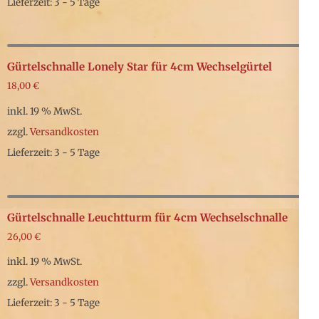
Lieferzeit: 3 - 5 Tage
Optionen
können
auf
Gürtelschnalle Lonely Star für 4cm Wechselgürtel
der
18,00
€
Produktseite
inkl. 19 % MwSt.
gewählt
zzgl.
Versandkosten
werden
Lieferzeit: 3 - 5 Tage
Gürtelschnalle Leuchtturm für 4cm Wechselschnalle
26,00
€
inkl. 19 % MwSt.
zzgl.
Versandkosten
Lieferzeit: 3 - 5 Tage