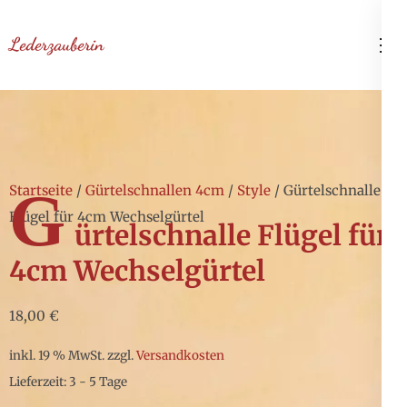
Zum
Inhalt
Lederzauberin
springen
(Enter
drücken)
G
Startseite
/
Gürtelschnallen 4cm
/
Style
/ Gürtelschnalle
Flügel für 4cm Wechselgürtel
ürtelschnalle Flügel für
4cm Wechselgürtel
18,00
€
inkl. 19 % MwSt.
zzgl.
Versandkosten
Lieferzeit: 3 - 5 Tage