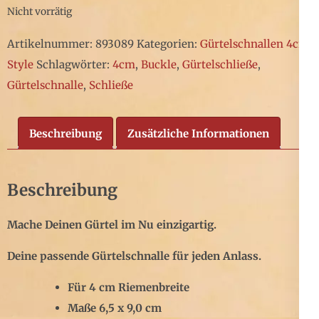
Nicht vorrätig
Artikelnummer:
893089
Kategorien:
Gürtelschnallen 4cm
,
Style
Schlagwörter:
4cm
,
Buckle
,
Gürtelschließe
,
Gürtelschnalle
,
Schließe
Beschreibung
Zusätzliche Informationen
Beschreibung
Mache Deinen Gürtel im Nu einzigartig.
Deine passende Gürtelschnalle für jeden Anlass.
Für 4 cm Riemenbreite
Maße 6,5 x 9,0 cm