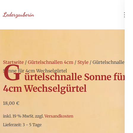
Zum
Inhalt
Lederzauberin
springen
(Enter
drücken)
G
Startseite
/
Gürtelschnallen 4cm
/
Style
/ Gürtelschnalle
Sonne für 4cm Wechselgürtel
ürtelschnalle Sonne für
4cm Wechselgürtel
18,00
€
inkl. 19 % MwSt.
zzgl.
Versandkosten
Lieferzeit: 3 - 5 Tage