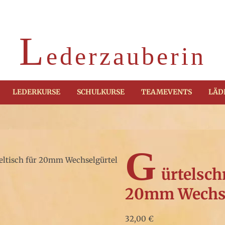
L
ederzauberin
LEDERKURSE
SCHULKURSE
TEAMEVENTS
LÄD
G
Keltisch für 20mm Wechselgürtel
ürtelsch
20mm Wechse
32,00
€