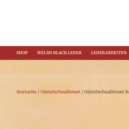
Zum
Inhalt
springen
(Enter
drücken)
SHOP
WELSH BLACK LEDER
LEDERARBEITEN
Startseite
/
Gürtelschnallenset
/ Gürtelschnallenset 