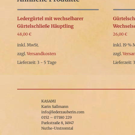
Ledergürtel mit wechselbarer
Gürtelsch
Gürtelschließe Häuptling
Wechsels
48,00
€
26,00
€
inkl. MwSt.
inkl. 19 % 
zzgl.
Versandkosten
zzgl.
Versa
Lieferzeit: 3 - 5 Tage
Lieferzeit: 
Dieses
Produkt
weist
mehrere
KASAMI
Varianten
Karin Sallmann
info@lederzauberin.com
auf.
0152 – 07180 229
Parkstraße 8, 14947
Die
Nuthe-Urstromtal
Optionen