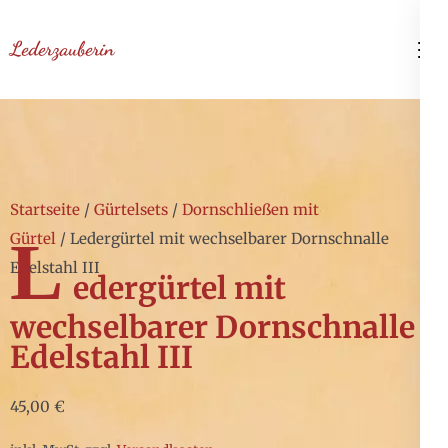
Zum
Inhalt
Lederzauberin
springen
(Enter
drücken)
Startseite
/
Gürtelsets
/
Dornschließen mit
L
Gürtel
/ Ledergürtel mit wechselbarer Dornschnalle
Edelstahl III
edergürtel mit
wechselbarer Dornschnalle
Edelstahl III
45,00
€