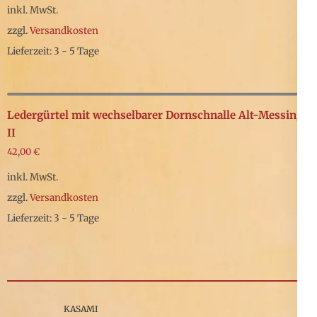
gewählt
Varianten
inkl. MwSt.
werden
auf.
zzgl.
Versandkosten
Die
Lieferzeit: 3 - 5 Tage
Optionen
Dieses
können
Produkt
auf
weist
Ledergürtel mit wechselbarer Dornschnalle Alt-Messing
der
mehrere
II
Produktseite
42,00
€
Varianten
gewählt
auf.
inkl. MwSt.
werden
Die
zzgl.
Versandkosten
Optionen
Lieferzeit: 3 - 5 Tage
können
Dieses
auf
Produkt
der
weist
Produktseite
mehrere
KASAMI