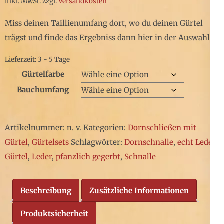
inkl. MwSt.
zzgl.
Versandkosten
Miss deinen Taillienumfang dort, wo du deinen Gürtel
trägst und finde das Ergebniss dann hier in der Auswahl.
Lieferzeit: 3 - 5 Tage
Gürtelfarbe
Bauchumfang
Artikelnummer:
n. v.
Kategorien:
Dornschließen mit
Gürtel
,
Gürtelsets
Schlagwörter:
Dornschnalle
,
echt Leder
,
Gürtel
,
Leder
,
pfanzlich gegerbt
,
Schnalle
Beschreibung
Zusätzliche Informationen
Produktsicherheit