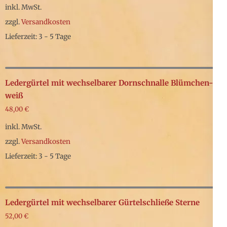
inkl. MwSt.
zzgl.
Versandkosten
Lieferzeit: 3 - 5 Tage
Dieses
Produkt
weist
Ledergürtel mit wechselbarer Dornschnalle Blümchen-
mehrere
weiß
48,00
€
Varianten
auf.
inkl. MwSt.
Die
zzgl.
Versandkosten
Optionen
Lieferzeit: 3 - 5 Tage
können
Dieses
auf
Produkt
der
weist
Ledergürtel mit wechselbarer Gürtelschließe Sterne
Produktseite
mehrere
52,00
€