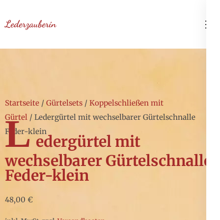
Zum
Inhalt
Lederzauberin
springen
(Enter
drücken)
Startseite
/
Gürtelsets
/
Koppelschließen mit
L
Gürtel
/ Ledergürtel mit wechselbarer Gürtelschnalle
Feder-klein
edergürtel mit
wechselbarer Gürtelschnalle
Feder-klein
48,00
€