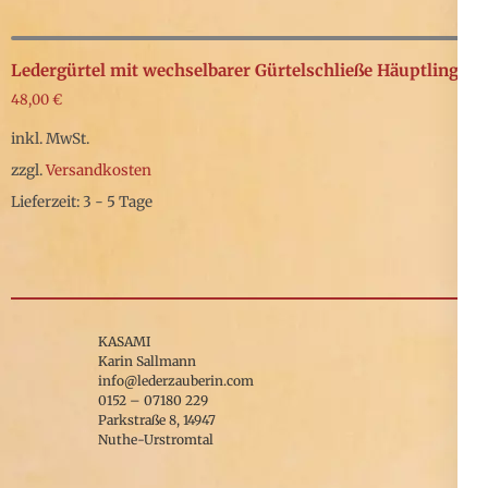
Dieses
können
Produkt
auf
weist
Ledergürtel mit wechselbarer Gürtelschließe Häuptling
der
mehrere
48,00
€
Produktseite
Varianten
inkl. MwSt.
gewählt
auf.
zzgl.
Versandkosten
werden
Die
Lieferzeit: 3 - 5 Tage
Optionen
Dieses
können
Produkt
auf
weist
der
mehrere
KASAMI
Produktseite
Varianten
Karin Sallmann
gewählt
info@lederzauberin.com
auf.
0152 – 07180 229
werden
Parkstraße 8, 14947
Die
Nuthe-Urstromtal
Optionen
können