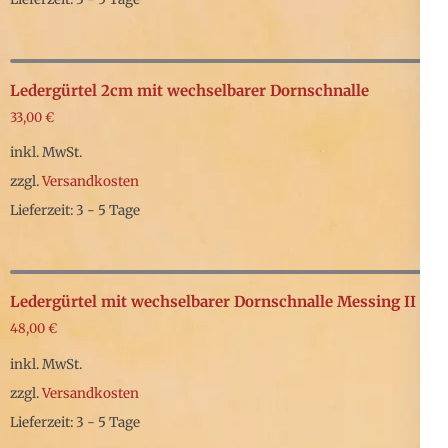
Dieses
Produkt
weist
Ledergürtel 2cm mit wechselbarer Dornschnalle
mehrere
33,00
€
Varianten
inkl. MwSt.
auf.
zzgl.
Versandkosten
Die
Lieferzeit: 3 - 5 Tage
Optionen
Dieses
können
Produkt
auf
weist
Ledergürtel mit wechselbarer Dornschnalle Messing II
der
mehrere
48,00
€
Produktseite
Varianten
inkl. MwSt.
gewählt
auf.
zzgl.
Versandkosten
werden
Die
Lieferzeit: 3 - 5 Tage
Optionen