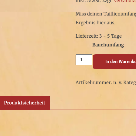
inkl. MwSt.
zzgl.
Versandk
Miss deinen Taillienumfang
Ergebnis hier aus.
Lieferzeit: 3 - 5 Tage
Bauchumfang
Welsh
In den Warenk
Black
Ledergürtel
Artikelnummer:
n. v.
Kateg
Grün
Menge
Produktsicherheit