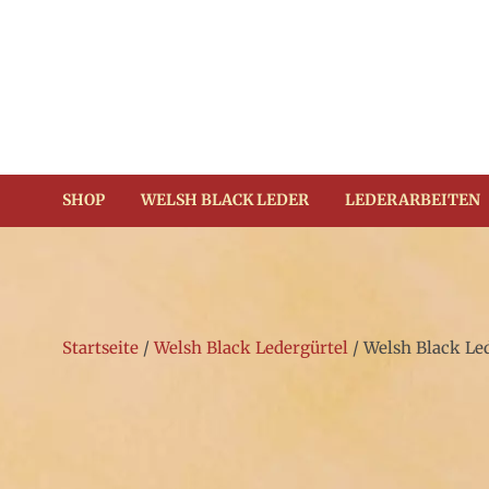
Zum
Inhalt
springen
(Enter
drücken)
SHOP
WELSH BLACK LEDER
LEDERARBEITEN
Startseite
/
Welsh Black Ledergürtel
/ Welsh Black Le