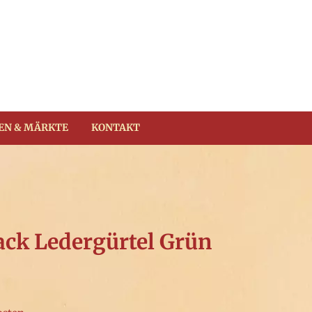
EN & MÄRKTE
KONTAKT
ack Ledergürtel Grün