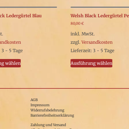
ck Ledergürtel Blau
Welsh Black Ledergürtel Pe
80,00
€
t.
inkl. MwSt.
andkosten
zzgl.
Versandkosten
: 3 - 5 Tage
Lieferzeit: 3 - 5 Tage
Dieses
Dieses
ng wählen
Ausführung wählen
Produkt
Produk
weist
weist
mehrere
mehrer
Varianten
Variant
auf.
auf.
AGB
Impressum
Die
Die
Widerrufsbelehrung
Barrierefreiheitserklärung
Optionen
Option
können
können
Zahlung und Versand