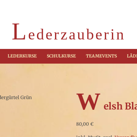
L
ederzauberin
LEDERKURSE
SCHULKURSE
TEAMEVENTS
LÄD
W
dergürtel Grün
elsh Bl
80,00
€