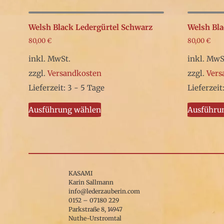
Welsh Black Ledergürtel Schwarz
Welsh Bla
80,00
€
80,00
€
inkl. MwSt.
inkl. MwS
zzgl.
Versandkosten
zzgl.
Vers
Lieferzeit: 3 - 5 Tage
Lieferzeit
Dieses
Ausführung wählen
Ausführu
Produkt
weist
mehrere
Varianten
auf.
KASAMI
Karin Sallmann
Die
info@lederzauberin.com
0152 – 07180 229
Optionen
Parkstraße 8, 14947
können
Nuthe-Urstromtal