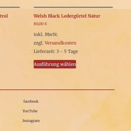
trol
Welsh Black Ledergürtel Natur
80,00
€
inkl. MwSt.
zzgl.
Versandkosten
Lieferzeit: 3 - 5 Tage
Dieses
Ausführung wählen
t
Produkt
weist
e
mehrere
en
Varianten
auf.
facebook
Die
YouTube
en
Optionen
Instagram
können