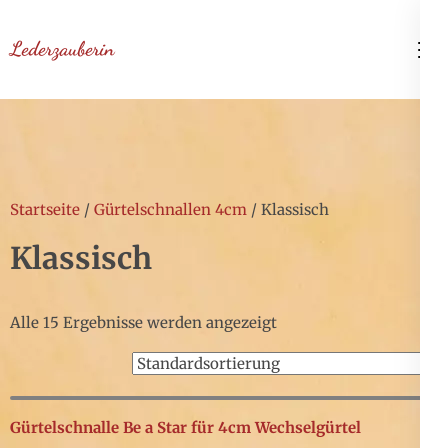
Zum
Inhalt
Lederzauberin
springen
(Enter
drücken)
Startseite
/
Gürtelschnallen 4cm
/ Klassisch
Klassisch
Alle 15 Ergebnisse werden angezeigt
Gürtelschnalle Be a Star für 4cm Wechselgürtel