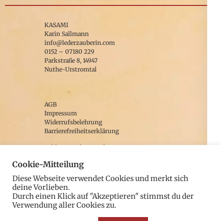
KASAMI
Karin Sallmann
info@lederzauberin.com
0152 – 07180 229
Parkstraße 8, 14947
Nuthe-Urstromtal
AGB
Impressum
Widerrufsbelehrung
Barrierefreiheitserklärung
Zahlung und Versand
Alle Preise zzgl. Versandkosten.
Cookie-Mitteilung
Diese Webseite verwendet Cookies und merkt sich
deine Vorlieben.
facebook
Durch einen Klick auf "Akzeptieren" stimmst du der
Verwendung aller Cookies zu.
YouTube