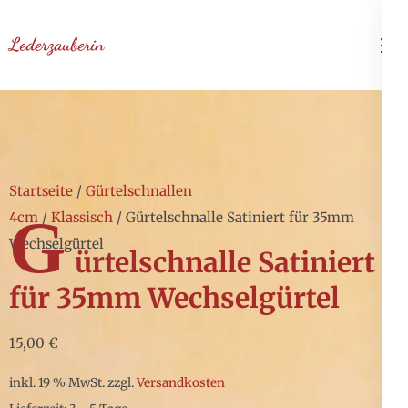
Zum
Inhalt
Lederzauberin
springen
(Enter
drücken)
Startseite
/
Gürtelschnallen
G
4cm
/
Klassisch
/ Gürtelschnalle Satiniert für 35mm
Wechselgürtel
ürtelschnalle Satiniert
für 35mm Wechselgürtel
15,00
€
inkl. 19 % MwSt.
zzgl.
Versandkosten