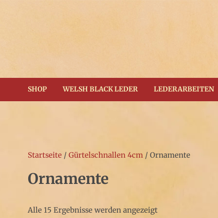
Zum
Inhalt
springen
(Enter
drücken)
SHOP
WELSH BLACK LEDER
LEDERARBEITEN
Startseite
/
Gürtelschnallen 4cm
/ Ornamente
Ornamente
Alle 15 Ergebnisse werden angezeigt