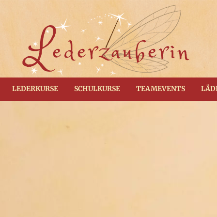
L
ederzauberin
LEDERKURSE
SCHULKURSE
TEAMEVENTS
LÄD