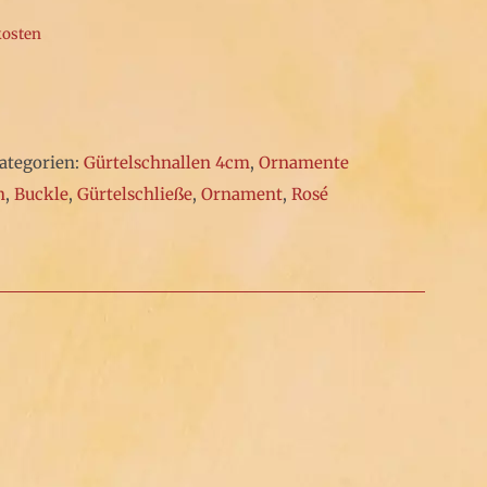
kosten
ategorien:
Gürtelschnallen 4cm
,
Ornamente
n
,
Buckle
,
Gürtelschließe
,
Ornament
,
Rosé