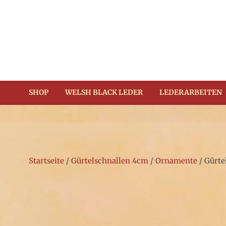
Zum
Inhalt
springen
(Enter
drücken)
SHOP
WELSH BLACK LEDER
LEDERARBEITEN
Startseite
/
Gürtelschnallen 4cm
/
Ornamente
/ Gürte