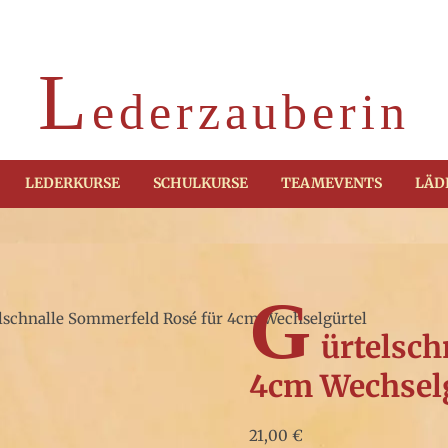
L
ederzauberin
LEDERKURSE
SCHULKURSE
TEAMEVENTS
LÄD
G
lschnalle Sommerfeld Rosé für 4cm Wechselgürtel
ürtelsch
4cm Wechselg
21,00
€