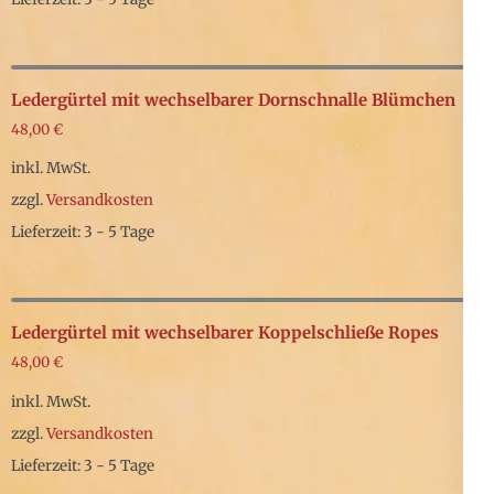
Dieses
Produkt
weist
Ledergürtel mit wechselbarer Dornschnalle Blümchen
mehrere
48,00
€
Varianten
inkl. MwSt.
auf.
zzgl.
Versandkosten
Die
Lieferzeit: 3 - 5 Tage
Optionen
Dieses
können
Produkt
auf
weist
Ledergürtel mit wechselbarer Koppelschließe Ropes
der
mehrere
48,00
€
Produktseite
Varianten
inkl. MwSt.
gewählt
auf.
zzgl.
Versandkosten
werden
Die
Lieferzeit: 3 - 5 Tage
Optionen