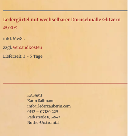
Dieses
können
Produkt
auf
weist
Ledergürtel mit wechselbarer Dornschnalle Glitzern
der
mehrere
45,00
€
Produktseite
Varianten
inkl. MwSt.
gewählt
auf.
zzgl.
Versandkosten
werden
Die
Lieferzeit: 3 - 5 Tage
Optionen
Dieses
können
Produkt
auf
weist
der
mehrere
KASAMI
Produktseite
Varianten
Karin Sallmann
gewählt
info@lederzauberin.com
auf.
0152 – 07180 229
werden
Parkstraße 8, 14947
Die
Nuthe-Urstromtal
Optionen
können