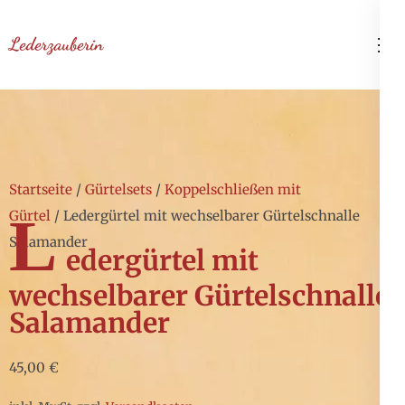
Zum
Inhalt
Lederzauberin
springen
(Enter
drücken)
Startseite
/
Gürtelsets
/
Koppelschließen mit
L
Gürtel
/ Ledergürtel mit wechselbarer Gürtelschnalle
Salamander
edergürtel mit
wechselbarer Gürtelschnalle
Salamander
45,00
€