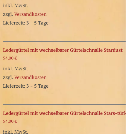
gewählt
auf.
inkl. MwSt.
werden
Die
zzgl.
Versandkosten
Optionen
Lieferzeit: 3 - 5 Tage
können
Dieses
auf
Produkt
der
weist
Ledergürtel mit wechselbarer Gürtelschnalle Stardust
Produktseite
mehrere
54,00
€
gewählt
Varianten
inkl. MwSt.
werden
auf.
zzgl.
Versandkosten
Die
Lieferzeit: 3 - 5 Tage
Optionen
Dieses
können
Produkt
auf
weist
Ledergürtel mit wechselbarer Gürtelschnalle Stars-türkis
der
mehrere
54,00
€
Produktseite
Varianten
inkl. MwSt.