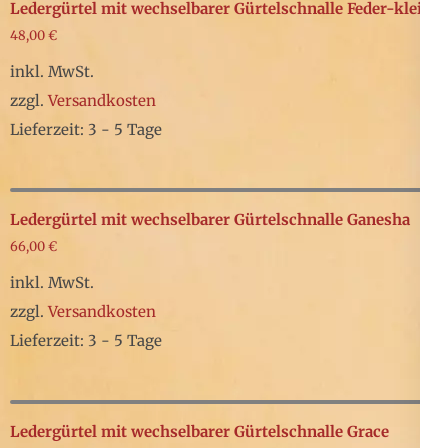
Ledergürtel mit wechselbarer Gürtelschnalle Feder-klein
48,00
€
inkl. MwSt.
zzgl.
Versandkosten
Lieferzeit: 3 - 5 Tage
Dieses
Produkt
weist
Ledergürtel mit wechselbarer Gürtelschnalle Ganesha
mehrere
66,00
€
Varianten
inkl. MwSt.
auf.
zzgl.
Versandkosten
Die
Lieferzeit: 3 - 5 Tage
Optionen
Dieses
können
Produkt
auf
weist
Ledergürtel mit wechselbarer Gürtelschnalle Grace
der