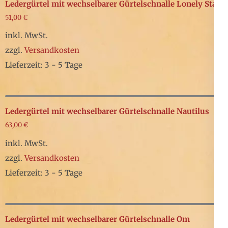
weist
Ledergürtel mit wechselbarer Gürtelschnalle Lonely Star
Produktseite
mehrere
51,00
€
gewählt
Varianten
inkl. MwSt.
werden
auf.
zzgl.
Versandkosten
Die
Lieferzeit: 3 - 5 Tage
Optionen
Dieses
können
Produkt
auf
weist
Ledergürtel mit wechselbarer Gürtelschnalle Nautilus
der
mehrere
63,00
€
Produktseite
Varianten
inkl. MwSt.
gewählt
auf.
zzgl.
Versandkosten
werden
Die
Lieferzeit: 3 - 5 Tage
Optionen
Dieses
können
Produkt
auf
weist
Ledergürtel mit wechselbarer Gürtelschnalle Om
der