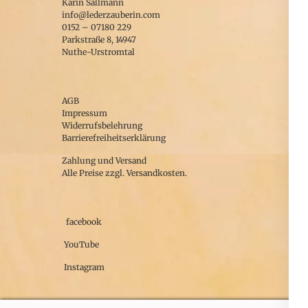
Karin Sallmann
werden
Die
info@lederzauberin.com
0152 – 07180 229
Optionen
Parkstraße 8, 14947
können
Nuthe-Urstromtal
auf
der
AGB
Produktseite
Impressum
Widerrufsbelehrung
gewählt
Barrierefreiheitserklärung
werden
Zahlung und Versand
Alle Preise zzgl. Versandkosten.
facebook
YouTube
Instagram