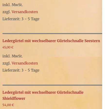
Produktseite
Varianten
inkl. MwSt.
gewählt
auf.
zzgl.
Versandkosten
werden
Die
Lieferzeit: 3 - 5 Tage
Optionen
Dieses
können
Produkt
auf
weist
Ledergürtel mit wechselbarer Gürtelschnalle Seestern
der
mehrere
45,00
€
Produktseite
Varianten
inkl. MwSt.
gewählt
auf.
zzgl.
Versandkosten
werden
Die
Lieferzeit: 3 - 5 Tage
Optionen
Dieses
können
Produkt
auf
weist
Ledergürtel mit wechselbarer Gürtelschnalle
der
mehrere
Shieldflower
Produktseite
54,00
€
Varianten