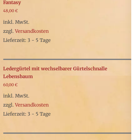
Produktseite
mehrere
Fantasy
gewählt
48,00
€
Varianten
werden
auf.
inkl. MwSt.
Die
zzgl.
Versandkosten
Optionen
Lieferzeit: 3 - 5 Tage
können
Dieses
auf
Produkt
der
weist
Ledergürtel mit wechselbarer Gürtelschnalle
Produktseite
mehrere
Lebensbaum
gewählt
60,00
€
Varianten
werden
auf.
inkl. MwSt.
Die
zzgl.
Versandkosten
Optionen
Lieferzeit: 3 - 5 Tage
können
Dieses
auf
Produkt
der