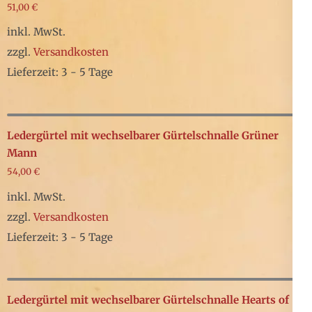
mehrere
51,00
€
Produktseite
Varianten
inkl. MwSt.
gewählt
auf.
zzgl.
Versandkosten
werden
Die
Lieferzeit: 3 - 5 Tage
Optionen
Dieses
können
Produkt
auf
weist
Ledergürtel mit wechselbarer Gürtelschnalle Grüner
der
mehrere
Mann
Produktseite
54,00
€
Varianten
gewählt
auf.
inkl. MwSt.
werden
Die
zzgl.
Versandkosten
Optionen
Lieferzeit: 3 - 5 Tage
können
Dieses
auf
Produkt
der
weist
Ledergürtel mit wechselbarer Gürtelschnalle Hearts of