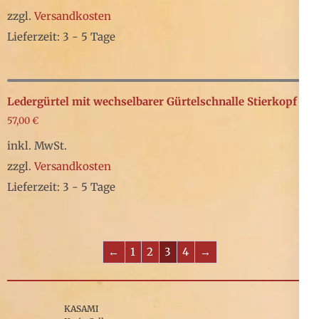
gewählt
auf.
zzgl.
Versandkosten
werden
Die
Lieferzeit: 3 - 5 Tage
Optionen
Dieses
können
Produkt
auf
weist
Ledergürtel mit wechselbarer Gürtelschnalle Stierkopf
der
mehrere
57,00
€
Produktseite
Varianten
inkl. MwSt.
gewählt
auf.
zzgl.
Versandkosten
werden
Die
Lieferzeit: 3 - 5 Tage
Optionen
Dieses
können
Produkt
auf
weist
←
1
2
3
4
→
der
mehrere
Produktseite
Varianten
gewählt
KASAMI
auf.