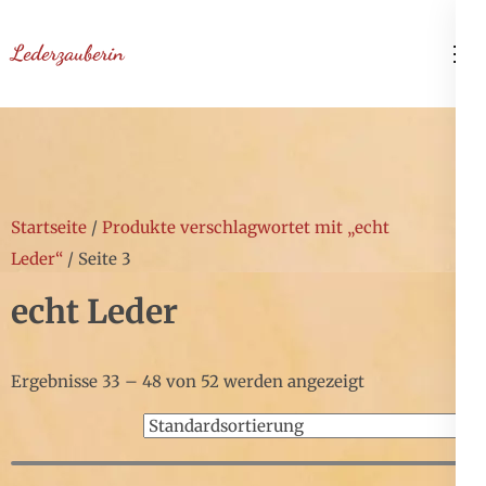
Zum
Inhalt
Lederzauberin
springen
(Enter
drücken)
Startseite
/
Produkte verschlagwortet mit „echt
Leder“
/ Seite 3
echt Leder
Ergebnisse 33 – 48 von 52 werden angezeigt