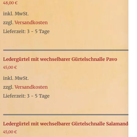
mehrere
48,00
€
Produktseite
Varianten
inkl. MwSt.
gewählt
auf.
zzgl.
Versandkosten
werden
Die
Lieferzeit: 3 - 5 Tage
Optionen
Dieses
können
Produkt
auf
weist
Ledergürtel mit wechselbarer Gürtelschnalle Pavo
der
mehrere
45,00
€
Produktseite
Varianten
inkl. MwSt.
gewählt
auf.
zzgl.
Versandkosten
werden
Die
Lieferzeit: 3 - 5 Tage
Optionen
Dieses
können
Produkt
auf
weist
Ledergürtel mit wechselbarer Gürtelschnalle Salamander
der
mehrere
45,00
€